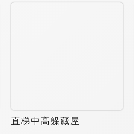
直梯中高躲藏屋