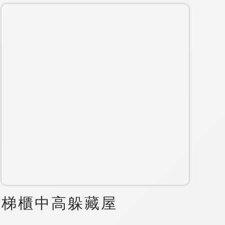
梯櫃中高躲藏屋