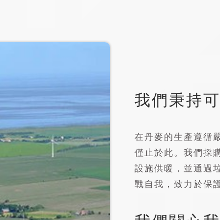
我們秉持
在丹麥的生產遵循
僅止於此。我們採
設施供暖，並通過
戰自我，致力於保